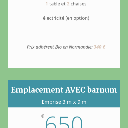
1
table et
2
chaises
électricité (en option)
Prix adhérent Bio en Normandie:
340 €
Emplacement AVEC barnum
Emprise 3 m x 9 m
650
€