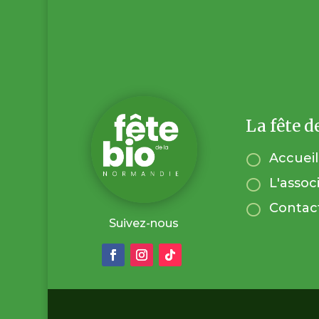
La fête d
Accueil

L'assoc

Contac

Suivez-nous