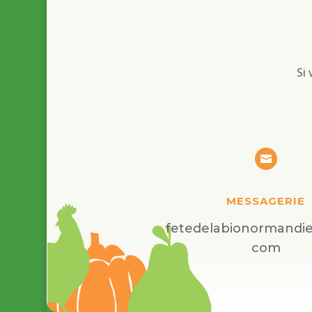
Si

MESSAGERIE
fetedelabionormandi
com