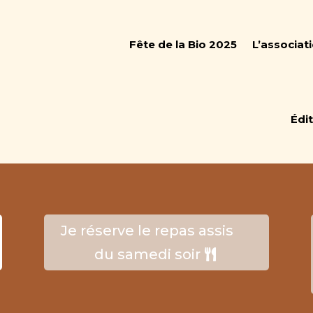
Fête de la Bio 2025
L’associati
Édi
Je réserve le repas assis
du samedi soir