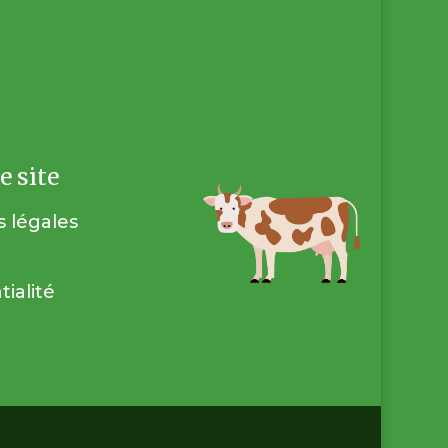
e site
 légales
tialité