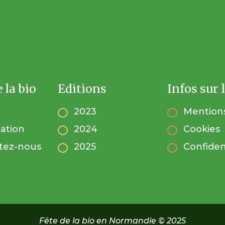
e la bio
Editions
Infos sur l
2023
Mentions


iation
2024
Cookies


tez-nous
2025
Confiden


Fête de la bio en Normandie © 2025