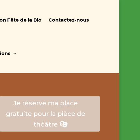
on Fête de la Bio
Contactez-nous
tions
Je réserve ma place
gratuite pour la pièce de
théâtre